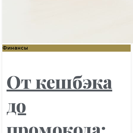
Финансы
От кешбэка
до
промокода: